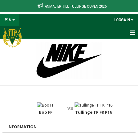
ANMÄL ER TILL TULLINGE CUPEN 2026
P16
LOGGA IN
HEM
NYHETER
KALENDER
MATCHER
TRUPPEN
vs
BILDGALLERI
Boo FF
Tullinge TP FK P16
DOKUMENT
INFORMATION
KONTAKT