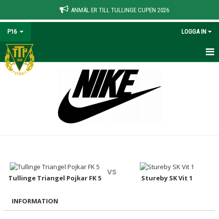
ANMÄL ER TILL TULLINGE CUPEN 2026
P16
LOGGA IN
HEM
NYHETER
KALENDER
MATCHER
TRUPPEN
vs
BILDGALLERI
Tullinge Triangel Pojkar FK 5
Stureby SK Vit 1
DOKUMENT
INFORMATION
KONTAKT