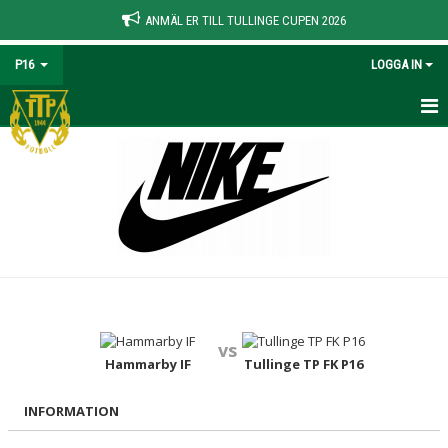
ANMÄL ER TILL TULLINGE CUPEN 2026
P16
LOGGA IN
HEM
NYHETER
KALENDER
MATCHER
TRUPPEN
vs
BILDGALLERI
Hammarby IF
Tullinge TP FK P16
DOKUMENT
INFORMATION
KONTAKT