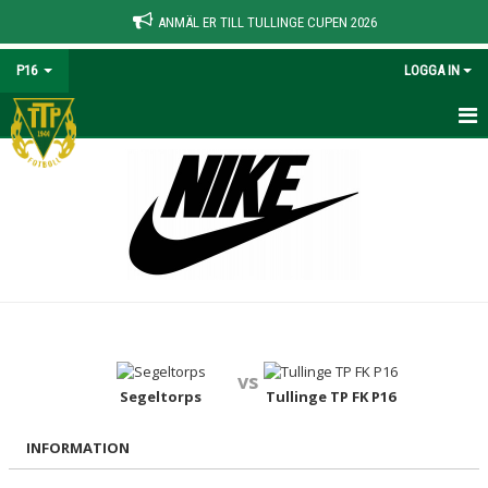
ANMÄL ER TILL TULLINGE CUPEN 2026
P16
LOGGA IN
HEM
NYHETER
KALENDER
MATCHER
TRUPPEN
vs
BILDGALLERI
Segeltorps
Tullinge TP FK P16
DOKUMENT
INFORMATION
KONTAKT