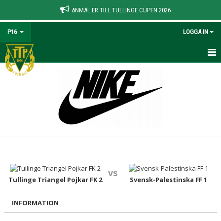
ANMÄL ER TILL TULLINGE CUPEN 2026
P16
LOGGA IN
HEM
NYHETER
KALENDER
MATCHER
TRUPPEN
vs
BILDGALLERI
Tullinge Triangel Pojkar FK 2
Svensk-Palestinska FF 1
DOKUMENT
INFORMATION
KONTAKT