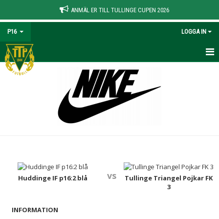
ANMÄL ER TILL TULLINGE CUPEN 2026
P16
LOGGA IN
HEM
NYHETER
KALENDER
MATCHER
TRUPPEN
vs
BILDGALLERI
Huddinge IF p16:2 blå
Tullinge Triangel Pojkar FK
3
DOKUMENT
INFORMATION
KONTAKT