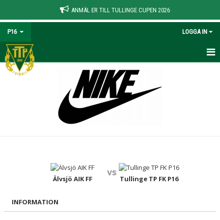
ANMÄL ER TILL TULLINGE CUPEN 2026
P16
LOGGA IN
HEM
NYHETER
KALENDER
MATCHER
TRUPPEN
vs
BILDGALLERI
Älvsjö AIK FF
Tullinge TP FK P16
DOKUMENT
INFORMATION
KONTAKT