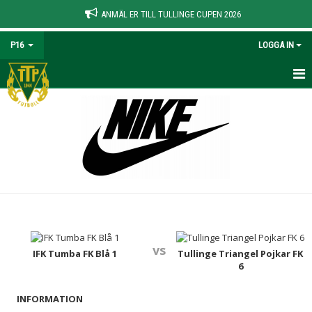
ANMÄL ER TILL TULLINGE CUPEN 2026
P16
LOGGA IN
HEM
NYHETER
KALENDER
MATCHER
TRUPPEN
vs
BILDGALLERI
IFK Tumba FK Blå 1
Tullinge Triangel Pojkar FK
6
DOKUMENT
INFORMATION
KONTAKT