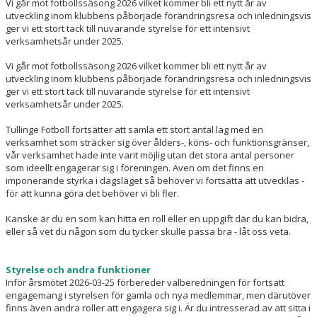
MATCHER
Vi går mot fotbollssäsong 2026 vilket kommer bli ett nytt år av
utveckling inom klubbens påbörjade förändringsresa och inledningsvis
ger vi ett stort tack till nuvarande styrelse för ett intensivt
verksamhetsår under 2025.
Vi går mot fotbollssäsong 2026 vilket kommer bli ett nytt år av
utveckling inom klubbens påbörjade förändringsresa och inledningsvis
ger vi ett stort tack till nuvarande styrelse för ett intensivt
verksamhetsår under 2025.
Tullinge Fotboll fortsätter att samla ett stort antal lag med en
verksamhet som sträcker sig över ålders-, köns- och funktionsgränser,
vår verksamhet hade inte varit möjlig utan det stora antal personer
som ideellt engagerar sig i föreningen. Även om det finns en
imponerande styrka i dagsläget så behöver vi fortsätta att utvecklas -
för att kunna göra det behöver vi bli fler.
Kanske är du en som kan hitta en roll eller en uppgift där du kan bidra,
eller så vet du någon som du tycker skulle passa bra - låt oss veta.
Styrelse och andra funktioner
Inför årsmötet 2026-03-25 förbereder valberedningen för fortsatt
engagemang i styrelsen för gamla och nya medlemmar, men därutöver
finns även andra roller att engagera sig i. Är du intresserad av att sitta i