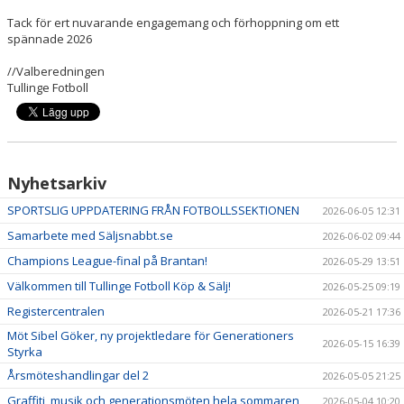
Tack för ert nuvarande engagemang och förhoppning om ett
spännade 2026
//Valberedningen
Tullinge Fotboll
Nyhetsarkiv
SPORTSLIG UPPDATERING FRÅN FOTBOLLSSEKTIONEN
2026-06-05 12:31
Samarbete med Säljsnabbt.se
2026-06-02 09:44
Champions League-final på Brantan!
2026-05-29 13:51
Välkommen till Tullinge Fotboll Köp & Sälj!
2026-05-25 09:19
Registercentralen
2026-05-21 17:36
Möt Sibel Göker, ny projektledare för Generationers
2026-05-15 16:39
Styrka
Årsmöteshandlingar del 2
2026-05-05 21:25
Graffiti, musik och generationsmöten hela sommaren
2026-05-04 10:20