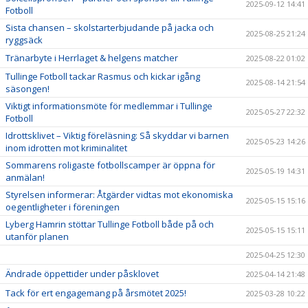
2025-09-12 14:41
Fotboll
Sista chansen – skolstarterbjudande på jacka och
2025-08-25 21:24
ryggsäck
Tränarbyte i Herrlaget & helgens matcher
2025-08-22 01:02
Tullinge Fotboll tackar Rasmus och kickar igång
2025-08-14 21:54
säsongen!
Viktigt informationsmöte för medlemmar i Tullinge
2025-05-27 22:32
Fotboll
Idrottsklivet – Viktig föreläsning: Så skyddar vi barnen
2025-05-23 14:26
inom idrotten mot kriminalitet
Sommarens roligaste fotbollscamper är öppna för
2025-05-19 14:31
anmälan!
Styrelsen informerar: Åtgärder vidtas mot ekonomiska
2025-05-15 15:16
oegentligheter i föreningen
Lyberg Hamrin stöttar Tullinge Fotboll både på och
2025-05-15 15:11
utanför planen
2025-04-25 12:30
Ändrade öppettider under påsklovet
2025-04-14 21:48
Tack för ert engagemang på årsmötet 2025!
2025-03-28 10:22