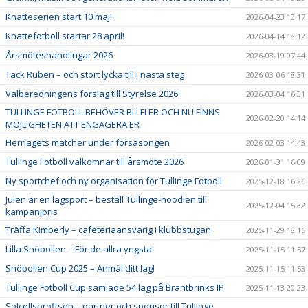
Knatteserien start 10 maj!
2026-04-23 13:17
Knattefotboll startar 28 april!
2026-04-14 18:12
Årsmöteshandlingar 2026
2026-03-19 07:44
Tack Ruben – och stort lycka till i nästa steg
2026-03-06 18:31
Valberedningens förslag till Styrelse 2026
2026-03-04 16:31
TULLINGE FOTBOLL BEHÖVER BLI FLER OCH NU FINNS
2026-02-20 14:14
MÖJLIGHETEN ATT ENGAGERA ER
Herrlagets matcher under försäsongen
2026-02-03 14:43
Tullinge Fotboll välkomnar till årsmöte 2026
2026-01-31 16:09
Ny sportchef och ny organisation för Tullinge Fotboll
2025-12-18 16:26
Julen är en lagsport – beställ Tullinge-hoodien till
2025-12-04 15:32
kampanjpris
Träffa Kimberly – cafeteriaansvarig i klubbstugan
2025-11-29 18:16
Lilla Snöbollen – För de allra yngsta!
2025-11-15 11:57
Snöbollen Cup 2025 – Anmäl ditt lag!
2025-11-15 11:53
Tullinge Fotboll Cup samlade 54 lag på Brantbrinks IP
2025-11-13 20:23
Solcellsproffsen – partner och sponsor till Tullinge