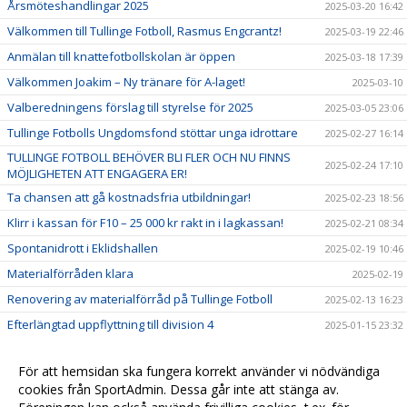
Årsmöteshandlingar 2025
2025-03-20 16:42
Välkommen till Tullinge Fotboll, Rasmus Engcrantz!
2025-03-19 22:46
Anmälan till knattefotbollskolan är öppen
2025-03-18 17:39
Välkommen Joakim – Ny tränare för A-laget!
2025-03-10
Valberedningens förslag till styrelse för 2025
2025-03-05 23:06
Tullinge Fotbolls Ungdomsfond stöttar unga idrottare
2025-02-27 16:14
TULLINGE FOTBOLL BEHÖVER BLI FLER OCH NU FINNS
2025-02-24 17:10
MÖJLIGHETEN ATT ENGAGERA ER!
Ta chansen att gå kostnadsfria utbildningar!
2025-02-23 18:56
Klirr i kassan för F10 – 25 000 kr rakt in i lagkassan!
2025-02-21 08:34
Spontanidrott i Eklidshallen
2025-02-19 10:46
Materialförråden klara
2025-02-19
Renovering av materialförråd på Tullinge Fotboll
2025-02-13 16:23
Efterlängtad uppflyttning till division 4
2025-01-15 23:32
Brantangården öppen efter sommaruppehåll!
2024-08-07 10:07
För att hemsidan ska fungera korrekt använder vi nödvändiga
Välkommen Ruben som ny Föreningskonsulent på
2024-08-07 10:06
cookies från SportAdmin. Dessa går inte att stänga av.
Tullinge Fotboll!