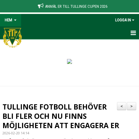
ANMÄL ER TILL TULLINGE CUPEN 2026
HEM
LOGGA IN
HEM
NYHETER
OM TULLINGE FOTBOLL
KONTAKT
KALENDER
TULLINGE FOTBOLL BEHÖVER
<
>
BILDGALLERI
BLI FLER OCH NU FINNS
MÖJLIGHETEN ATT ENGAGERA ER
DOKUMENT
2026-02-20 14:14