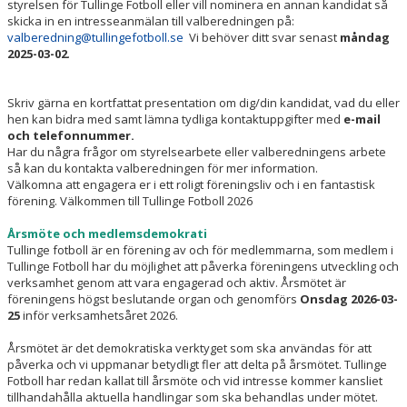
styrelsen för Tullinge Fotboll eller vill nominera en annan kandidat så
skicka in en intresseanmälan till valberedningen på:
valberedning@tullingefotboll.se
Vi behöver ditt svar senast
måndag
2025-03-02
.
Skriv gärna en kortfattat presentation om dig/din kandidat, vad du eller
hen kan bidra med samt lämna tydliga kontaktuppgifter med
e-mail
och telefonnummer.
Har du några frågor om styrelsearbete eller valberedningens arbete
så kan du kontakta valberedningen för mer information.
Välkomna att engagera er i ett roligt föreningsliv och i en fantastisk
förening. Välkommen till Tullinge Fotboll 2026
Årsmöte och medlemsdemokrati
Tullinge fotboll är en förening av och för medlemmarna, som medlem i
Tullinge Fotboll har du möjlighet att påverka föreningens utveckling och
verksamhet genom att vara engagerad och aktiv. Årsmötet är
föreningens högst beslutande organ och genomförs
Onsdag 2026-03-
25
inför verksamhetsåret 2026.
Årsmötet är det demokratiska verktyget som ska användas för att
påverka och vi uppmanar betydligt fler att delta på årsmötet. Tullinge
Fotboll har redan kallat till årsmöte och vid intresse kommer kansliet
tillhandahålla aktuella handlingar som ska behandlas under mötet.