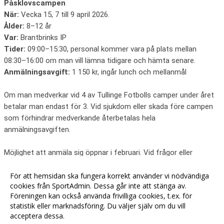
Påsklovscampen
När:
Vecka 15, 7 till 9 april 2026.
Ålder:
8–12 år
Var:
Brantbrinks IP
Tider:
09:00–15:30, personal kommer vara på plats mellan
08:30–16:00 om man vill lämna tidigare och hämta senare.
Anmälningsavgift:
1 150 kr, ingår lunch och mellanmål
Om man medverkar vid 4 av Tullinge Fotbolls camper under året
betalar man endast för 3. Vid sjukdom eller skada före campen
som förhindrar medverkande återbetalas hela
anmälningsavgiften.
Möjlighet att anmäla sig öppnar i februari. Vid frågor eller
funderingar, kontakta
kansliet@tullingefotboll.se
För att hemsidan ska fungera korrekt använder vi nödvändiga
cookies från SportAdmin. Dessa går inte att stänga av.
Föreningen kan också använda frivilliga cookies, t.ex. för
statistik eller marknadsföring. Du väljer själv om du vill
acceptera dessa.