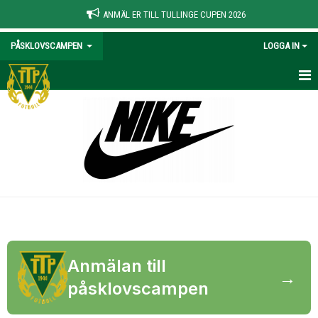
ANMÄL ER TILL TULLINGE CUPEN 2026
PÅSKLOVSCAMPEN
LOGGA IN
HEM
BILDGALLERI
KONTAKT
Anmälan till
→
påsklovscampen