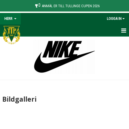
ANMÄL ER TILL TULLINGE CUPEN 2026
HERR
LOGGA IN
HEM
NYHETER
KALENDER
MATCHER
TRUPPEN
Bildgalleri
BILDGALLERI
DOKUMENT
KONTAKT