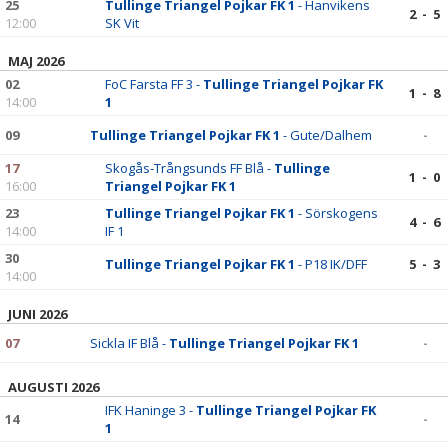
25
Tullinge Triangel Pojkar FK 1
- Hanvikens
2 - 5
12:00
SK Vit
MAJ 2026
02
FoC Farsta FF 3 -
Tullinge Triangel Pojkar FK
1 - 8
14:00
1
09
Tullinge Triangel Pojkar FK 1
- Gute/Dalhem
-
17
Skogås-Trångsunds FF Blå -
Tullinge
1 - 0
16:00
Triangel Pojkar FK 1
23
Tullinge Triangel Pojkar FK 1
- Sörskogens
4 - 6
14:00
IF 1
30
Tullinge Triangel Pojkar FK 1
- P18 IK/DFF
5 - 3
14:00
JUNI 2026
07
Sickla IF Blå -
Tullinge Triangel Pojkar FK 1
-
AUGUSTI 2026
IFK Haninge 3 -
Tullinge Triangel Pojkar FK
14
-
1