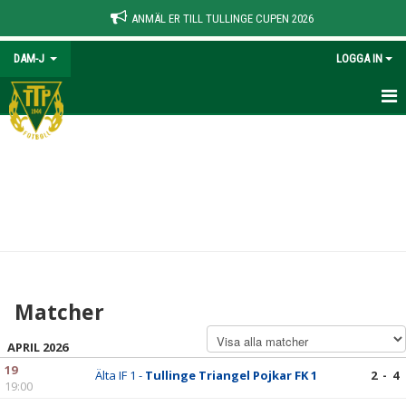
ANMÄL ER TILL TULLINGE CUPEN 2026
DAM-J
LOGGA IN
HEM
NYHETER
KALENDER
MATCHER
TRUPPEN
Matcher
BILDGALLERI
APRIL 2026
DOKUMENT
19
Älta IF 1 -
Tullinge Triangel Pojkar FK 1
2 - 4
19:00
KONTAKT