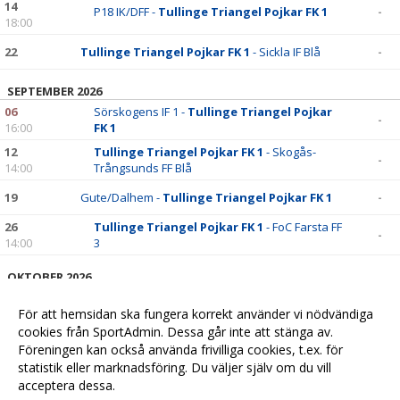
14
P18 IK/DFF -
Tullinge Triangel Pojkar FK 1
-
18:00
22
Tullinge Triangel Pojkar FK 1
- Sickla IF Blå
-
SEPTEMBER 2026
06
Sörskogens IF 1 -
Tullinge Triangel Pojkar
-
16:00
FK 1
12
Tullinge Triangel Pojkar FK 1
- Skogås-
-
14:00
Trångsunds FF Blå
19
Gute/Dalhem -
Tullinge Triangel Pojkar FK 1
-
26
Tullinge Triangel Pojkar FK 1
- FoC Farsta FF
-
14:00
3
OKTOBER 2026
04
Hanvikens SK Vit -
Tullinge Triangel Pojkar
-
11:15
För att hemsidan ska fungera korrekt använder vi nödvändiga
FK 1
cookies från SportAdmin. Dessa går inte att stänga av.
10
Tullinge Triangel Pojkar FK 1
- Älta IF 1
-
Föreningen kan också använda frivilliga cookies, t.ex. för
14:00
statistik eller marknadsföring. Du väljer själv om du vill
acceptera dessa.